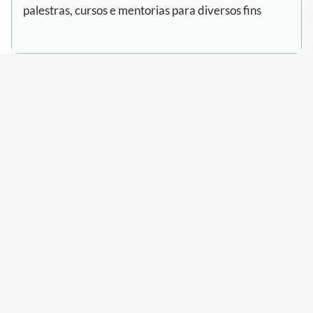
palestras, cursos e mentorias para diversos fins
Entendo que o valor da sessão é uma dúvida