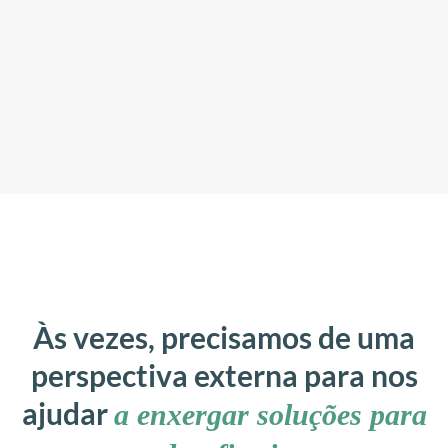
O meu atendimento é realizado de forma
on-
line para todo o Brasil
e presencial, em
Fortaleza, no Scopa Platinum Corporate, sala
1027, na Rua Monsenhor Bruno, número
1153.
Às vezes, precisamos de uma
perspectiva externa para nos
ajudar
a enxergar soluções para